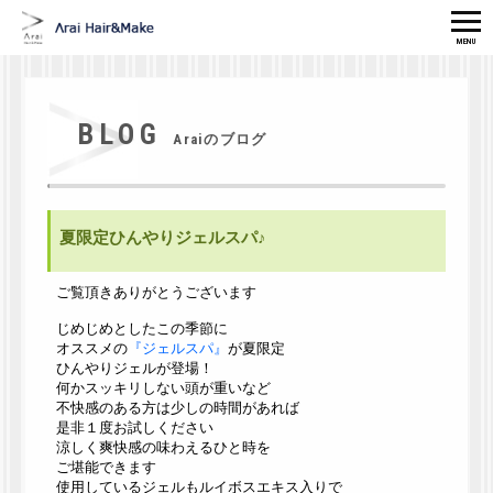
MENU
HOME
MENU
BLOG
CONCEPT
STAFF
Araiのブログ
GALLERY
CAMPAIGN
MAKE/ESTE
SCALP CARE
夏限定ひんやりジェルスパ♪
ITEM
ACCESS
ご覧頂きありがとうございます
TEL
RISERVATION
じめじめとしたこの季節に
オススメの
『ジェルスパ』
が夏限定
ひんやりジェルが登場！
何かスッキリしない頭が重いなど
不快感のある方は少しの時間があれば
是非１度お試しください
涼しく爽快感の味わえるひと時を
ご堪能できます
使用しているジェルもルイボスエキス入りで