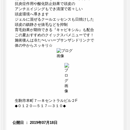
抗炎症作用や酸化防止効果で頭皮の
アンチエイジングもでき清潔で若々しい
頭皮環境へ導きます
ジェルに混ぜるクールエッセンスも日焼けした
頭皮の鎮静させ抜毛などを抑制
育毛効果が期待できる『キャピキシル』も配合
この夏おすすめのクイックスパメニューです！
施術後んは冷た〜いハーブサンザシドリンクで
体の中からスッキリ☆
生駒市本町７―８セントラルビル２F
◆０１２０―５１７―３１０◆
公開日 ： 2019年07月18日