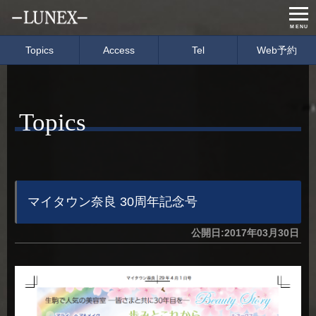
MENU
Topics
Access
Tel
Web予約
Home
Menu & Price
Topics
Concept
Salon info
Gallery
Care item
Staff
blog
マイタウン奈良 30周年記念号
公開日:2017年03月30日
経営理念
会社概要
募集要項
イベント情報