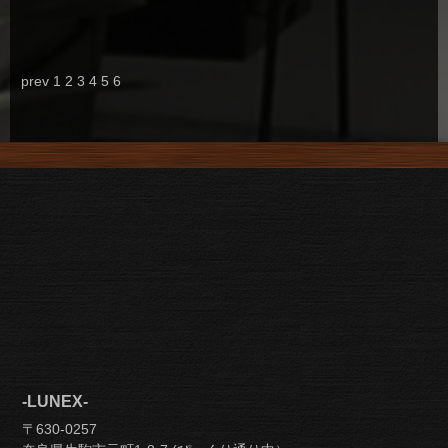
prev
1
2
3
4
5
6
-LUNEX-
〒630-0257