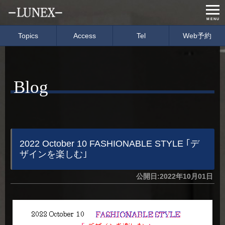
MENU
Topics
Access
Tel
Web予約
Home
Menu & Price
Blog
Concept
Salon info
Gallery
Care item
Staff
blog
2022 October 10 FASHIONABLE STYLE ｢デ
ザインを楽しむ｣
経営理念
会社概要
公開日:2022年10月01日
募集要項
イベント情報