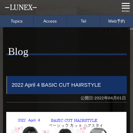
MENU
Topics
Access
Tel
Web予約
Home
Menu & Price
Blog
Concept
Salon info
Gallery
Care item
Staff
blog
2022 April 4 BASIC CUT HAIRSTYLE
公開日:2022年04月01日
経営理念
会社概要
募集要項
イベント情報